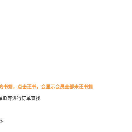
的书籍，点击还书，会显示会员全部未还书籍
单ID等进行订单查找
序